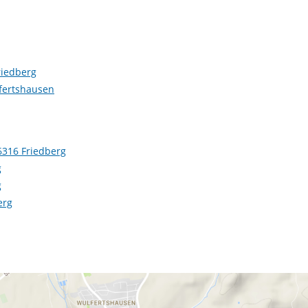
Friedberg
lfertshausen
86316 Friedberg
g
g
erg