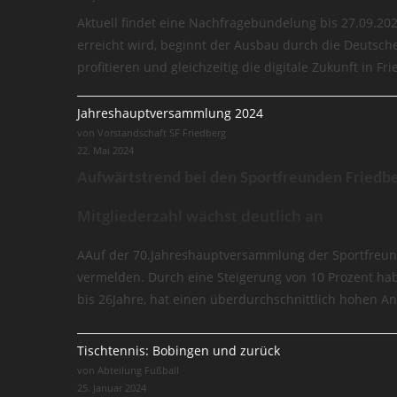
Aktuell findet eine Nachfragebündelung bis 27.09.20
erreicht wird, beginnt der Ausbau durch die Deutsche
profitieren und gleichzeitig die digitale Zukunft in F
Jahreshauptversammlung 2024
von Vorstandschaft SF Friedberg
22. Mai 2024
Aufwärtstrend bei den Sportfreunden Friedb
Mitgliederzahl wächst deutlich an
AAuf der 70.Jahreshauptversammlung der Sportfreunde
vermelden. Durch eine Steigerung von 10 Prozent haben
bis 26Jahre, hat einen überdurchschnittlich hohen Ant
Tischtennis: Bobingen und zurück
von Abteilung Fußball
25. Januar 2024