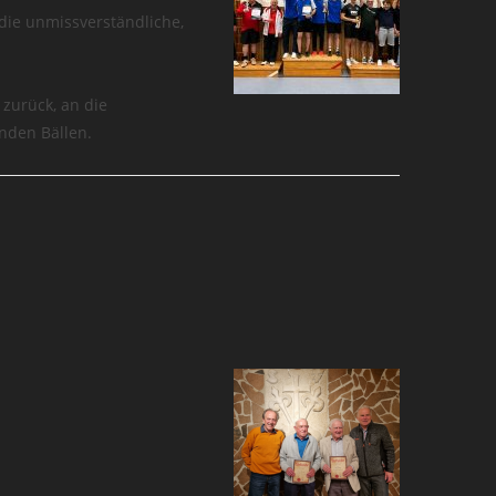
 die unmissverständliche,
 zurück, an die
nden Bällen.