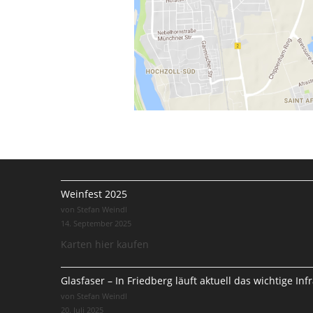
Weinfest 2025
von Stefan Weindl
14. September 2025
Karten hier kaufen
Glasfaser – In Friedberg läuft aktuell das wichtige In
von Stefan Weindl
20. Juli 2025