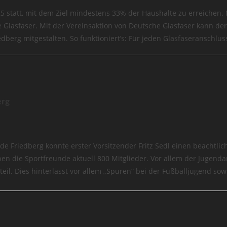
25 statt, mit dem Ziel mindestens 33% der Haushalte zu erreichen
 Glasfaser. Mit der Vereinsaktion von Deutsche Glasfaser kann der
riedberg mitgestalten. So funktioniert’s: Für jeden Glasfaseranschl
erg
 Friedberg konnte erster Vorsitzender Fritz Sedl einen beachtli
 die Sportfreunde aktuell 800 Mitglieder. Vor allem der Jugendante
eil. Dies hinterlässt vor allem „Spuren“ bei der Fußballjugend so