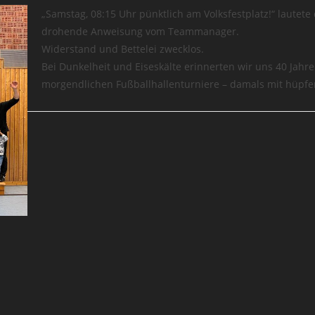
„Samstag, 08:15 Uhr pünktlich am Volksfestplatz!“ lautete
drohende Anweisung vom Teammanager.
Widerstand und Bettelei zwecklos.
Bei Dunkelheit und Eiseskälte erinnerten wir uns 40 Jahre
morgendlichen Fußballhallenturniere – damals mit hüpfe